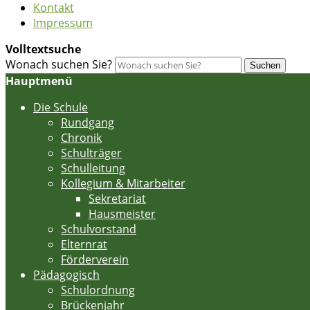
Kontakt
Impressum
Volltextsuche
Wonach suchen Sie?
Suchen
Hauptmenü
Die Schule
Rundgang
Chronik
Schulträger
Schulleitung
Kollegium & Mitarbeiter
Sekretariat
Hausmeister
Schulvorstand
Elternrat
Förderverein
Pädagogisch
Schulordnung
Brückenjahr