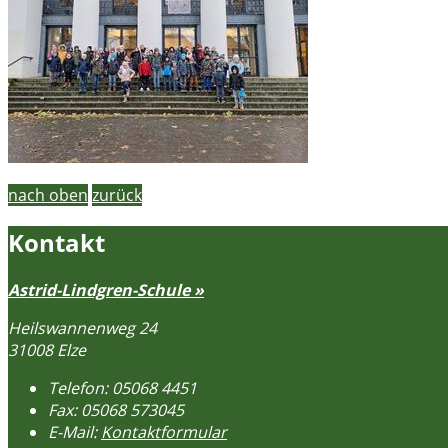
nach oben
zurück
Kontakt
Astrid-Lindgren-Schule »
Heilswannenweg 24
31008 Elze
Telefon:
05068 4451
Fax:
05068 573045
E-Mail:
Kontaktformular