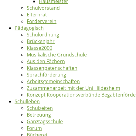
Hausmeister
Schulvorstand
Elternrat
Förderverein
Pädagogisch
Schulordnung
Brückenjahr
Klasse2000
Musikalische Grundschule
Aus den Fächern
Klassenpatenschaften
Sprachförderung
Arbeitsgemeinschaften
Zusammenarbeit mit der Uni Hildesheim
Konzept Kooperationsverbünde Begabtenförd
Schulleben
Schulzeiten
Betreuung
Ganztagsschule
Forum
Bücherei