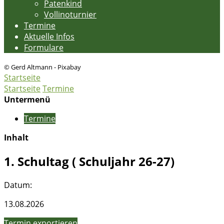
Patenkind
Vollinoturnier
Termine
Aktuelle Infos
Formulare
© Gerd Altmann - Pixabay
Startseite
Startseite
Termine
Untermenü
Termine
Inhalt
1. Schultag ( Schuljahr 26-27)
Datum:
13.08.2026
Termin exportieren